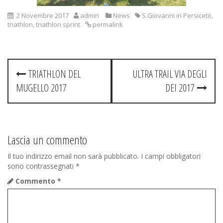
2 Novembre 2017
admin
News
S.Giovanni in Persiceto
,
triathlon
,
triathlon sprint
permalink
Post
TRIATHLON DEL
ULTRA TRAIL VIA DEGLI
navigation
MUGELLO 2017
DEI 2017
Lascia un commento
Il tuo indirizzo email non sarà pubblicato.
I campi obbligatori
sono contrassegnati
*
Commento
*