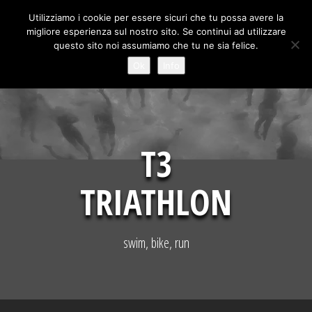
Skip
Utilizziamo i cookie per essere sicuri che tu possa avere la
to
migliore esperienza sul nostro sito. Se continui ad utilizzare
content
questo sito noi assumiamo che tu ne sia felice.
Ok
Info
T3
TRIATHLON
swim, bike, run