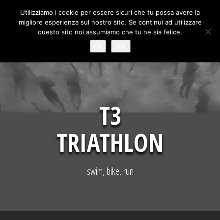
Skip
Utilizziamo i cookie per essere sicuri che tu possa avere la
to
migliore esperienza sul nostro sito. Se continui ad utilizzare
content
questo sito noi assumiamo che tu ne sia felice.
Ok
Info
T3
TRIATHLON
swim, bike, run