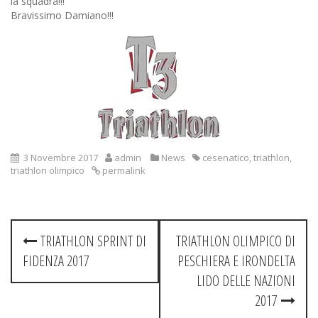
la squadra!!!
Bravissimo Damiano!!!
3 Novembre 2017
admin
News
cesenatico
,
triathlon
,
triathlon olimpico
permalink
Post
TRIATHLON SPRINT DI
TRIATHLON OLIMPICO DI
navigation
FIDENZA 2017
PESCHIERA E IRONDELTA
LIDO DELLE NAZIONI
2017