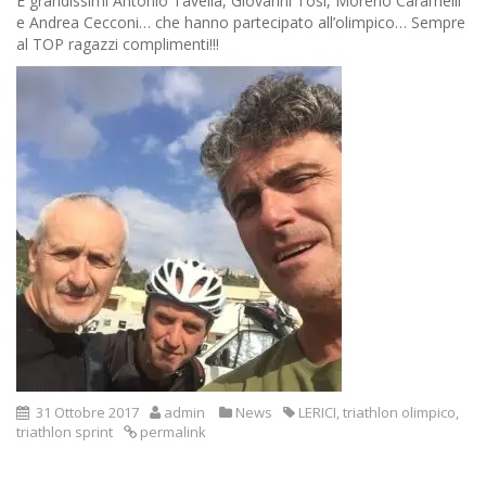
E grandissimi Antonio Tavella, Giovanni Tosi, Moreno Caramelli
e Andrea Cecconi… che hanno partecipato all’olimpico… Sempre
al TOP ragazzi complimenti!!!
31 Ottobre 2017
admin
News
LERICI
,
triathlon olimpico
,
triathlon sprint
permalink