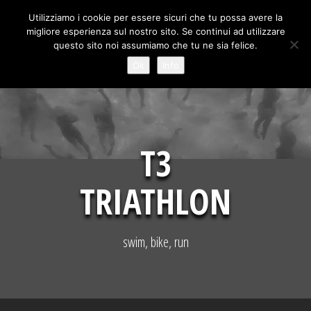
Skip
Utilizziamo i cookie per essere sicuri che tu possa avere la
to
migliore esperienza sul nostro sito. Se continui ad utilizzare
content
questo sito noi assumiamo che tu ne sia felice.
Ok
Info
T3
TRIATHLON
swim, bike, run