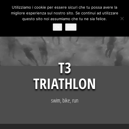
Skip
Utilizziamo i cookie per essere sicuri che tu possa avere la
to
migliore esperienza sul nostro sito. Se continui ad utilizzare
content
questo sito noi assumiamo che tu ne sia felice.
Ok
Info
T3
TRIATHLON
swim, bike, run