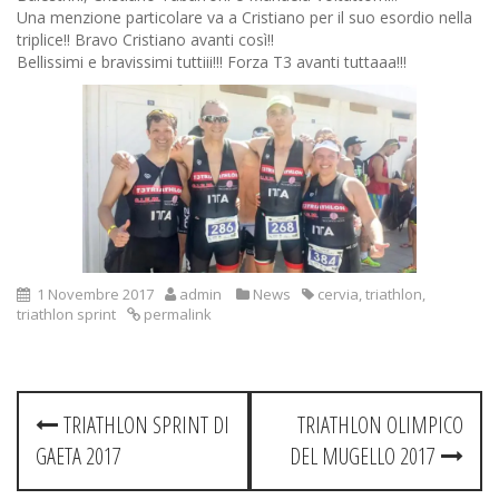
Una menzione particolare va a Cristiano per il suo esordio nella
triplice!! Bravo Cristiano avanti così!!
Bellissimi e bravissimi tuttiii!!! Forza T3 avanti tuttaaa!!!
1 Novembre 2017
admin
News
cervia
,
triathlon
,
triathlon sprint
permalink
Post
TRIATHLON SPRINT DI
TRIATHLON OLIMPICO
navigation
GAETA 2017
DEL MUGELLO 2017