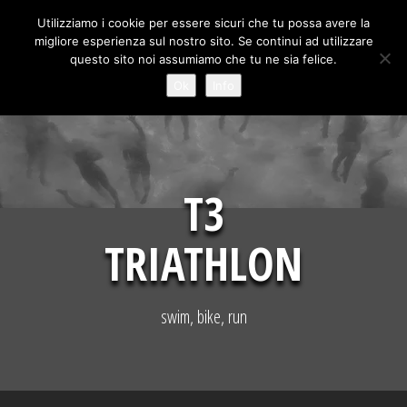
Skip
Utilizziamo i cookie per essere sicuri che tu possa avere la
to
migliore esperienza sul nostro sito. Se continui ad utilizzare
content
questo sito noi assumiamo che tu ne sia felice.
Ok
Info
T3
TRIATHLON
swim, bike, run