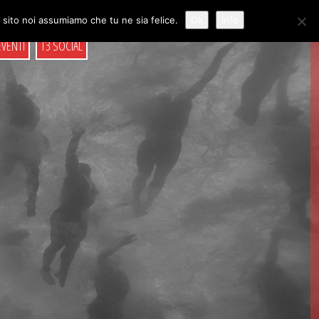
o sito noi assumiamo che tu ne sia felice.
Ok
Info
EVENTI
T3 SOCIAL