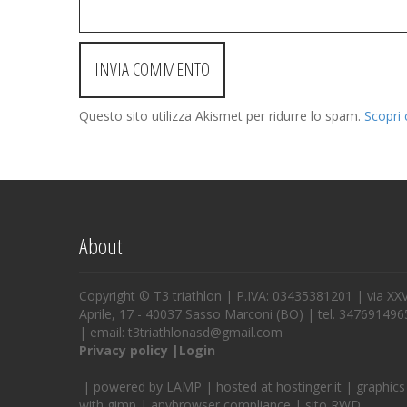
Questo sito utilizza Akismet per ridurre lo spam.
Scopri 
About
Copyright ©
T3 triathlon
| P.IVA: 03435381201 | via XX
Aprile, 17 - 40037 Sasso Marconi (BO) | tel. 347691496
| email:
t3triathlonasd@gmail.com
Privacy policy
|
Login
| powered by
LAMP
| hosted at
hostinger.it
| graphics
with
gimp
|
anybrowser
compliance | sito
RWD