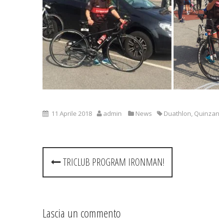
11 Aprile 2018
admin
News
Duathlon
,
Quinzan
Post
TRICLUB PROGRAM IRONMAN!
navigation
Lascia un commento