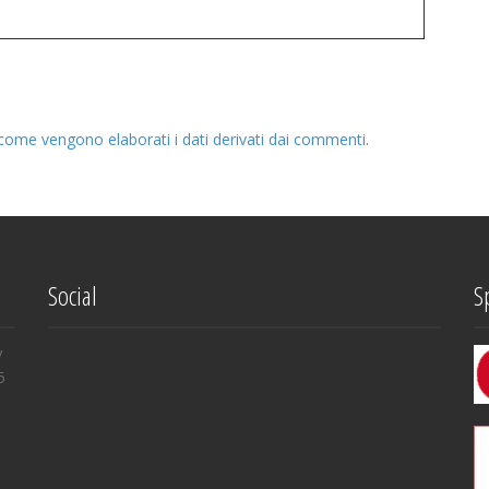
come vengono elaborati i dati derivati dai commenti
.
Social
S
V
5