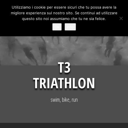
Skip
Utilizziamo i cookie per essere sicuri che tu possa avere la
to
migliore esperienza sul nostro sito. Se continui ad utilizzare
content
questo sito noi assumiamo che tu ne sia felice.
Ok
Info
T3
TRIATHLON
swim, bike, run