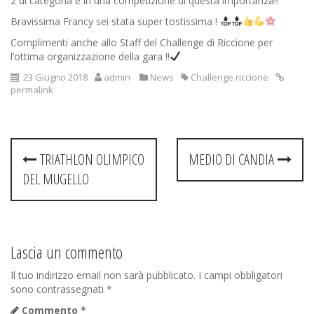
2 di categoria e in una competizione di questa importanza!!
Bravissima Francy sei stata super tostissima !
Complimenti anche allo Staff del Challenge di Riccione per
l’ottima organizzazione della gara !!
23 Giugno 2018
admin
News
Challenge riccione
permalink
Post
TRIATHLON OLIMPICO
MEDIO DI CANDIA
navigation
DEL MUGELLO
Lascia un commento
Il tuo indirizzo email non sarà pubblicato.
I campi obbligatori
sono contrassegnati
*
Commento
*