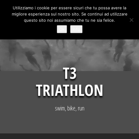
Skip
Utilizziamo i cookie per essere sicuri che tu possa avere la
to
migliore esperienza sul nostro sito. Se continui ad utilizzare
content
questo sito noi assumiamo che tu ne sia felice.
Ok
Info
T3
TRIATHLON
swim, bike, run