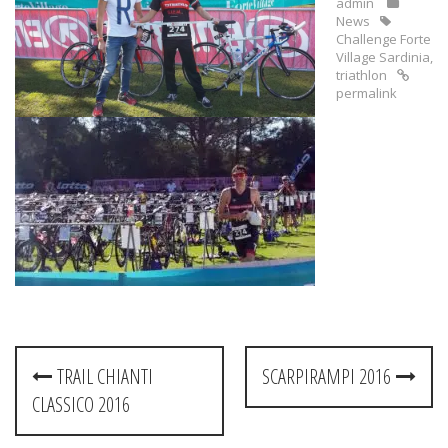
admin
News
Challenge Forte
Village Sardinia
,
triathlon
permalink
Post
TRAIL CHIANTI
SCARPIRAMPI 2016
navigation
CLASSICO 2016