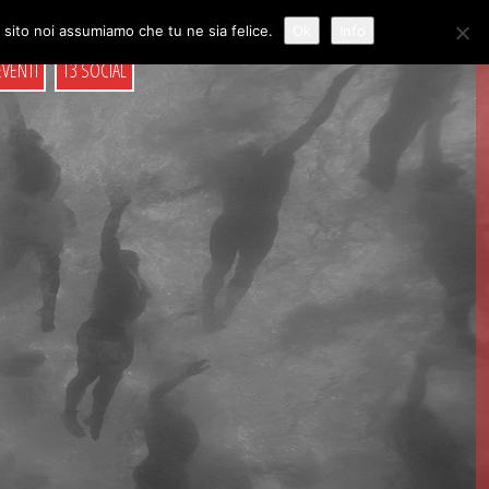
o sito noi assumiamo che tu ne sia felice.
Ok
Info
EVENTI
T3 SOCIAL